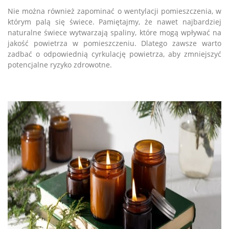
Nie można również zapominać o wentylacji pomieszczenia, w
którym palą się świece. Pamiętajmy, że nawet najbardziej
naturalne świece wytwarzają spaliny, które mogą wpływać na
jakość powietrza w pomieszczeniu. Dlatego zawsze warto
zadbać o odpowiednią cyrkulację powietrza, aby zmniejszyć
potencjalne ryzyko zdrowotne.