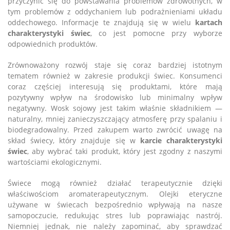
przyczynić się do powstawania problemów zdrowotnych, w
tym problemów z oddychaniem lub podrażnieniami układu
oddechowego. Informacje te znajdują się w wielu
kartach
charakterystyki świec
, co jest pomocne przy wyborze
odpowiednich produktów.
Zrównoważony rozwój staje się coraz bardziej istotnym
tematem również w zakresie produkcji świec. Konsumenci
coraz częściej interesują się produktami, które mają
pozytywny wpływ na środowisko lub minimalny wpływ
negatywny. Wosk sojowy jest takim właśnie składnikiem —
naturalny, mniej zanieczyszczający atmosferę przy spalaniu i
biodegradowalny. Przed zakupem warto zwrócić uwagę na
skład świecy, który znajduje się w
karcie charakterystyki
świec
, aby wybrać taki produkt, który jest zgodny z naszymi
wartościami ekologicznymi.
Świece mogą również działać terapeutycznie dzięki
właściwościom aromaterapeutycznym. Olejki eteryczne
używane w świecach bezpośrednio wpływają na nasze
samopoczucie, redukując stres lub poprawiając nastrój.
Niemniej jednak, nie należy zapominać, aby sprawdzać