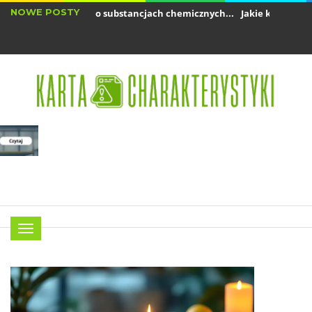
NOWE POSTY
kie informacje o substancjach chemicznych...
Jakie kary grożą za br
zepisy REACH – jakie substancje muszą...
Menu