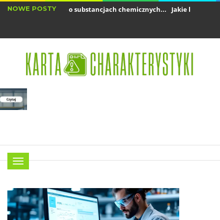
NOWE POSTY
akie informacje o substancjach chemicznych...
Jakie kary grożą za br
rzepisy REACH – jakie substancje muszą...
Menu